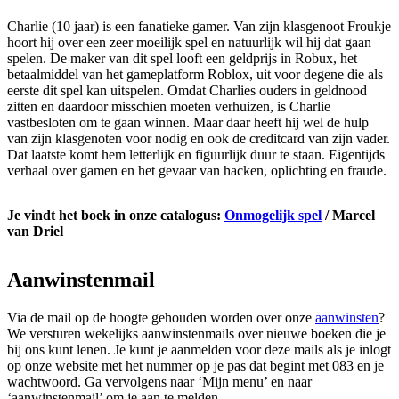
Charlie (10 jaar) is een fanatieke gamer. Van zijn klasgenoot Froukje
hoort hij over een zeer moeilijk spel en natuurlijk wil hij dat gaan
spelen. De maker van dit spel looft een geldprijs in Robux, het
betaalmiddel van het gameplatform Roblox, uit voor degene die als
eerste dit spel kan uitspelen. Omdat Charlies ouders in geldnood
zitten en daardoor misschien moeten verhuizen, is Charlie
vastbesloten om te gaan winnen. Maar daar heeft hij wel de hulp
van zijn klasgenoten voor nodig en ook de creditcard van zijn vader.
Dat laatste komt hem letterlijk en figuurlijk duur te staan. Eigentijds
verhaal over gamen en het gevaar van hacken, oplichting en fraude.
Je vindt het boek in onze catalogus:
Onmogelijk spel
/ Marcel
van Driel
Aanwinstenmail
Via de mail op de hoogte gehouden worden over onze
aanwinsten
?
We versturen wekelijks aanwinstenmails over nieuwe boeken die je
bij ons kunt lenen. Je kunt je aanmelden voor deze mails als je inlogt
op onze website met het nummer op je pas dat begint met 083 en je
wachtwoord. Ga vervolgens naar ‘Mijn menu’ en naar
‘aanwinstenmail’ om je aan te melden.