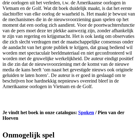
drie oorlogen uit het verleden, t.w. de Amerikaanse oorlogen in
Vietnam en de Golf. Wat dit boek duidelijk maakt, is dat het eerste
slachtoffer van elke oorlog de waarheid is. Het maakt je bewust van
de mechanismes die in de nieuwsvoorziening gaan spelen op het
moment dat een oorlog zich aandient. Voor de poortwachtersfunctie
van de pers moet deze ter plekke aanwezig zijn, zonder afhankelijk
te zijn van regering en krijgsmacht. Het is ook lastig om observaties
die zich slecht verdragen met de maatschappelijke consensus onder
de aandacht van het grote publiek te krijgen, dat graag bediend wil
worden met spectaculair beeldmateriaal en niet geconfronteerd wil
worden met de gruwelijke werkelijkheid. De auteur eindigt positief
in die zin dat de nieuwsvoorziening met de komst van de nieuwe
media de kans heeft ‘om naast het gevestigde nieuws ook originele
geluiden te laten horen’. De auteur is er goed in geslaagd om te
beschrijven hoe hardnekkig nepnieuws overeind bleef in de
Amerikaanse oorlogen in Vietnam en de Golf.
Je vindt het boek in onze catalogus:
Spoken
/ Pien van der
Hoeven
Onmogelijk spel