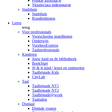
Polskie informacje
Українська інформація
Stadshuis
Stadshuis
Rondleidingen
Leren
terug
Voor professionals
Voorschoolse instellingen
Onderwijs
VoorleesExpress
Taalprofessionals
Kinderen
Jouw kind en de bibliotheek
BoekStart
Jij & je kind | lezen en ontmoeten
Taalbrigade Kids
CityLab
Taal
Taalbrigade NT1
Taalbrigade NT2
Taalbrigade@work
Taalsalon
Digitaal
Digitale vragen