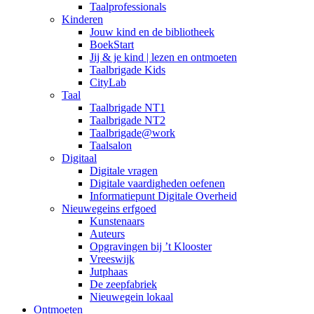
Taalprofessionals
Kinderen
Jouw kind en de bibliotheek
BoekStart
Jij & je kind | lezen en ontmoeten
Taalbrigade Kids
CityLab
Taal
Taalbrigade NT1
Taalbrigade NT2
Taalbrigade@work
Taalsalon
Digitaal
Digitale vragen
Digitale vaardigheden oefenen
Informatiepunt Digitale Overheid
Nieuwegeins erfgoed
Kunstenaars
Auteurs
Opgravingen bij ’t Klooster
Vreeswijk
Jutphaas
De zeepfabriek
Nieuwegein lokaal
Ontmoeten