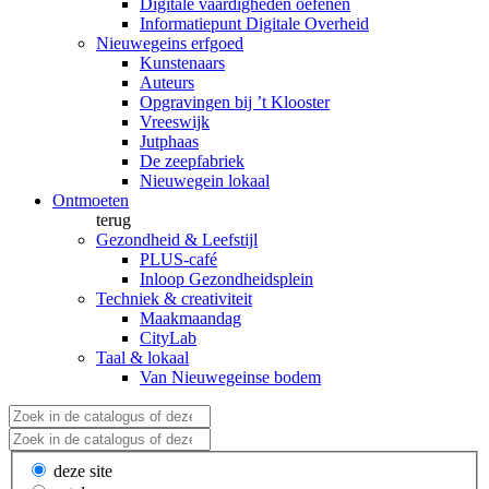
Digitale vaardigheden oefenen
Informatiepunt Digitale Overheid
Nieuwegeins erfgoed
Kunstenaars
Auteurs
Opgravingen bij ’t Klooster
Vreeswijk
Jutphaas
De zeepfabriek
Nieuwegein lokaal
Ontmoeten
terug
Gezondheid & Leefstijl
PLUS-café
Inloop Gezondheidsplein
Techniek & creativiteit
Maakmaandag
CityLab
Taal & lokaal
Van Nieuwegeinse bodem
deze site