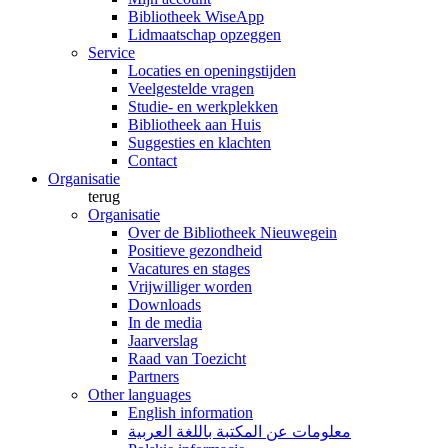
Bibliotheek WiseApp
Lidmaatschap opzeggen
Service
Locaties en openingstijden
Veelgestelde vragen
Studie- en werkplekken
Bibliotheek aan Huis
Suggesties en klachten
Contact
Organisatie
terug
Organisatie
Over de Bibliotheek Nieuwegein
Positieve gezondheid
Vacatures en stages
Vrijwilliger worden
Downloads
In de media
Jaarverslag
Raad van Toezicht
Partners
Other languages
English information
معلومات عن المكتبة باللغة العربية