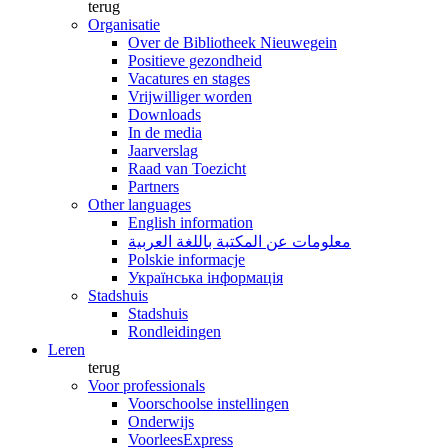
terug
Organisatie
Over de Bibliotheek Nieuwegein
Positieve gezondheid
Vacatures en stages
Vrijwilliger worden
Downloads
In de media
Jaarverslag
Raad van Toezicht
Partners
Other languages
English information
معلومات عن المكتبة باللغة العربية
Polskie informacje
Українська інформація
Stadshuis
Stadshuis
Rondleidingen
Leren
terug
Voor professionals
Voorschoolse instellingen
Onderwijs
VoorleesExpress