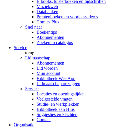
E-books, luisterboeken en tijdschriften
Muziekweb
Databanken
Prentenboeken en voorleesvideo’s
Comics Plus
Snel naar
Boekentips
Abonnementen
Zoeken in catalogus
Service
terug
Lidmaatschap
Abonnementen
Lid worden
Mijn account
Bibliotheek WiseApp
Lidmaatschap opzeggen
Service
Locaties en openingstijden
Veelgestelde vragen
Studie- en werkplekken
Bibliotheek aan Huis
Suggesties en klachten
Contact
Organisatie