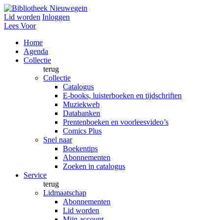
Lid worden
Inloggen
Lees Voor
Home
Agenda
Collectie
terug
Collectie
Catalogus
E-books, luisterboeken en tijdschriften
Muziekweb
Databanken
Prentenboeken en voorleesvideo’s
Comics Plus
Snel naar
Boekentips
Abonnementen
Zoeken in catalogus
Service
terug
Lidmaatschap
Abonnementen
Lid worden
Mijn account