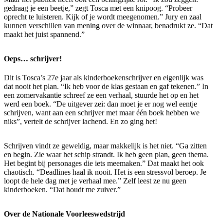
gedraag je een beetje,” zegt Tosca met een knipoog. “Probeer
oprecht te luisteren. Kijk of je wordt meegenomen.” Jury en zaal
kunnen verschillen van mening over de winnaar, benadrukt ze. “Dat
maakt het juist spannend.”
Oeps… schrijver!
Dit is Tosca’s 27e jaar als kinderboekenschrijver en eigenlijk was
dat nooit het plan. “Ik heb voor de klas gestaan en gaf tekenen.” In
een zomervakantie schreef ze een verhaal, stuurde het op en het
werd een boek. “De uitgever zei: dan moet je er nog wel eentje
schrijven, want aan een schrijver met maar één boek hebben we
niks”, vertelt de schrijver lachend. En zo ging het!
Schrijven vindt ze geweldig, maar makkelijk is het niet. “Ga zitten
en begin. Zie waar het schip strandt. Ik heb geen plan, geen thema.
Het begint bij personages die iets meemaken.” Dat maakt het ook
chaotisch. “Deadlines haal ik nooit. Het is een stressvol beroep. Je
loopt de hele dag met je verhaal mee.” Zelf leest ze nu geen
kinderboeken. “Dat houdt me zuiver.”
Over de Nationale Voorleeswedstrijd