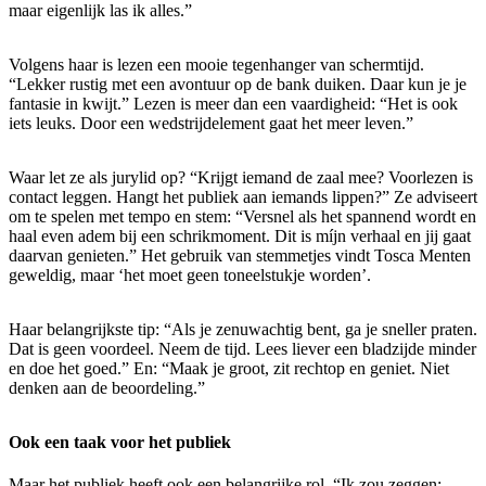
maar eigenlijk las ik alles.”
Volgens haar is lezen een mooie tegenhanger van schermtijd.
“Lekker rustig met een avontuur op de bank duiken. Daar kun je je
fantasie in kwijt.” Lezen is meer dan een vaardigheid: “Het is ook
iets leuks. Door een wedstrijdelement gaat het meer leven.”
Waar let ze als jurylid op? “Krijgt iemand de zaal mee? Voorlezen is
contact leggen. Hangt het publiek aan iemands lippen?” Ze adviseert
om te spelen met tempo en stem: “Versnel als het spannend wordt en
haal even adem bij een schrikmoment. Dit is míjn verhaal en jij gaat
daarvan genieten.” Het gebruik van stemmetjes vindt Tosca Menten
geweldig, maar ‘het moet geen toneelstukje worden’.
Haar belangrijkste tip: “Als je zenuwachtig bent, ga je sneller praten.
Dat is geen voordeel. Neem de tijd. Lees liever een bladzijde minder
en doe het goed.” En: “Maak je groot, zit rechtop en geniet. Niet
denken aan de beoordeling.”
Ook een taak voor het publiek
Maar het publiek heeft ook een belangrijke rol. “Ik zou zeggen: