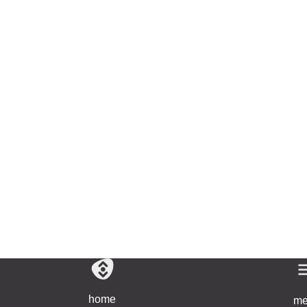
home
me